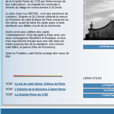
de la Grande Peste de 1720 par l'intercession de
leur saint patron : la chapelle fut construite à
l'entrée du village en remerciement à St Denis.
Le père Jean-Luc MICHEL, curé des paroisses de
Lambesc, Rognes et St Cannat célébrait la messe
en l'honneur du saint Evêque de Paris martyrisé au
IIIe siècle, avant de bénir les petits pains à l'anis
distribués aux fidèles à la fin de la cérémonie.
Denis est le plus célèbre des saints
"céphalophores" (il fut décapité à Paris avec ses
deux compagnons Eleuthère et Rustique, et tous
trois marchèrent ensuite avec leur tête dans les
mains jusqu'au lieu de la sépulture, tout comme
La Messe en
saint Mitre, le patron d'Aix-en-Provence).
Selon la Tradition, saint Denis protège des maux de
tête.
LIENS UTILES
VOIR
La vie de saint Denis, évêque de Paris
La Chapell
VOIR
L'histoire de la dévotion à Saint Denis
Les Amis
VOIR
La Grande Peste de 1720
L’Unité Par