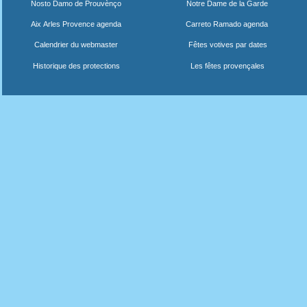
Nosto Damo de Prouvènço
Notre Dame de la Garde
Aix Arles Provence agenda
Carreto Ramado agenda
Calendrier du webmaster
Fêtes votives par dates
Historique des protections
Les fêtes provençales